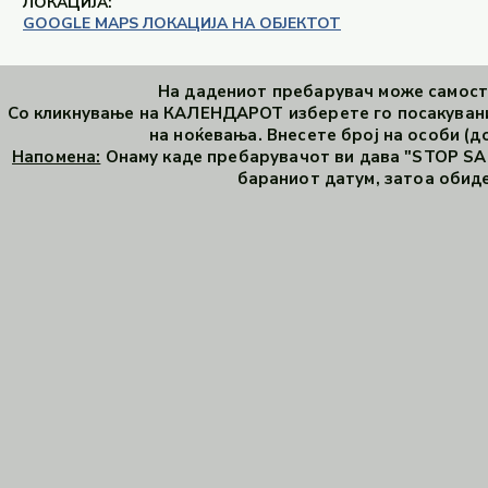
ЛОКАЦИЈА:
GOOGLE MAPS ЛОКАЦИЈА НА ОБЈЕКТОТ
На дадениот пребарувач може самосто
Со кликнување на КАЛЕНДАРОТ изберете го посакувани
на ноќевања. Внесете број на особи (до
Напомена:
Онаму каде пребарувачот ви дава "STOP SAL
бараниот датум, затоа обиде