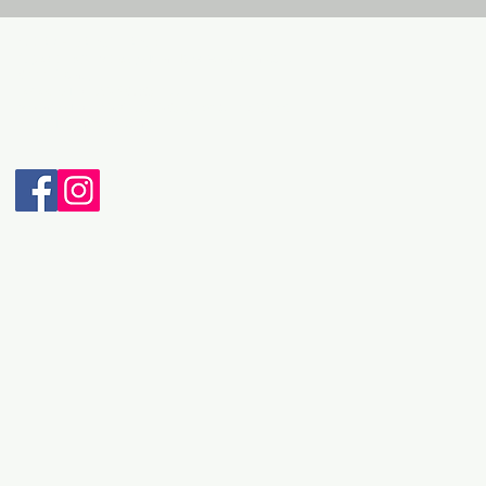
ДЕТАЛИ ЗА КОНТАКТ:
Адреса: Бул. Македонски Просветители бр.3
6000 Охрид
Телефон: + 389 46 265 033
Мобилен: + 389 70 232 965 (Viber & WhatsApp)
Е-пошта: intravel@t.mk