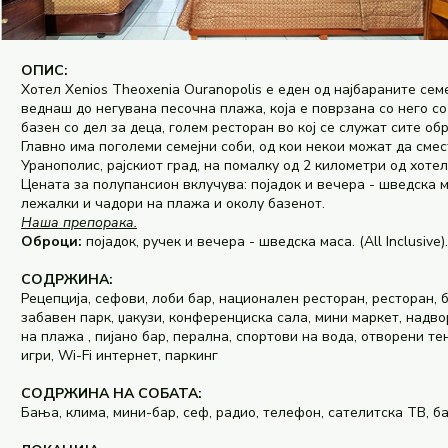
ОПИС:
Хотел Xenios Theoxenia Ouranopolis е еден од најбараните семе
веднаш до негувана песочна плажа, која е поврзана со него с
базен со дел за деца, голем ресторан во кој се служат сите о
Главно има поголеми семејни соби, од кои некои можат да сме
Уранополис, рајскиот град, на помалку од 2 километри од хоте
Цената за полупансион вклучува: појадок и вечера - шведска ма
лежалки и чадори на плажа и околу базенот.
Наша препорака.
Оброци:
појадок, ручек и вечера - шведска маса. (All Inclusive).
СОДРЖИНА:
Рецепција, сефови, лоби бар, национален ресторан, ресторан, б
забавен парк, џакузи, конференциска сала, мини маркет, надв
на плажа , пијано бар, перална, спортови на вода, отворени т
игри, Wi-Fi интернет, паркинг
СОДРЖИНА НА СОБАТА:
Бања, клима, мини-бар, сеф, радио, телефон, сателитска ТВ, 