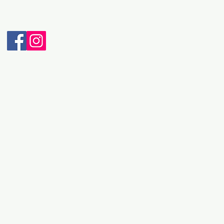
Мобилен: + 389 70 232 965 (Viber & WhatsApp)
Е-пошта: intravel@t.mk