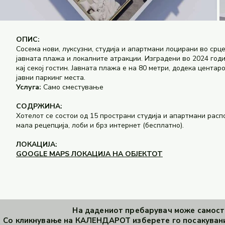
ОПИС:
Сосема нови, луксузни, студија и апартмани лоцирани во срц
јавната плажа и локалните атракции. Изградени во 2024 годи
кај секој гостин. Јавната плажа е на 80 метри, додека цента
јавни паркинг места.
Услуга:
Само сместување
СОДРЖИНА:
Хотелот се состои од 15 пространи студија и апартмани распо
мала рецепција, лоби и брз интернет (бесплатно).
ЛОКАЦИЈА:
GOOGLE MAPS ЛОКАЦИЈА НА ОБЈЕКТОТ
На дадениот пребарувач може самосто
Со кликнување на КАЛЕНДАРОТ изберете го посакувани