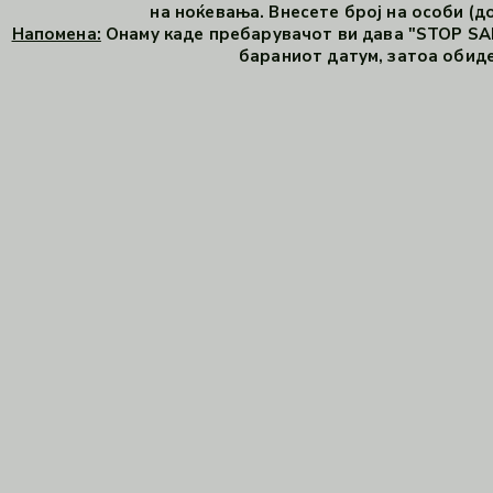
на ноќевања. Внесете број на особи (до
Напомена:
Онаму каде пребарувачот ви дава "STOP SAL
бараниот датум, затоа обиде