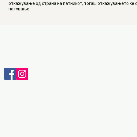
откажување од страна на патникот, тогаш откажувањето ќе с
патување.
ДЕТАЛИ ЗА КОНТАКТ:
Адреса: Бул. Македонски Просветители бр.3
6000 Охрид
Телефон: + 389 46 265 033
Мобилен: + 389 70 232 965 (Viber & WhatsApp)
Е-пошта: intravel@t.mk