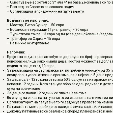
–
Сместување во хотел со 3* или 4* на база 2 ноќевања со пој
–
Разглед на Сараево со локален водич
–
Организација и придружник на патувањето
Во цената не е вклучено:
–
Мостар, Титов Бункер – 50 евра
– Босанските пирамиди (Тунел равно)
–
30 евра
– Туристичка такса – 3 евра од лице за две ноќевања (задол
– Трансфер од Охрид – 15 евра
– Патничко осигурување
Напомени:
Бројот на седишта во автобус се доделува по број на резерва
повозрасни лица, како и мали деца. Постои можност за доплат
седишта по цена од 10 евра.
За реализација на овој аранжман, потребен е минимум од 35 п
околу евентуален отказ на аранжманот е најкасно 5 дена пре
За деца од 3 - 12 години се плаќа 50% од сумата на аранжмано
неполни 12 години. Кога станува збор за еден родител и дете о
сума на аранжмано
За деца со полни 12 години се плаќа цела сума
Во случај на отказ на патувањето од страна на патникот од 
Организаторот на патувањето го задржува правото за измен
Патувањето може да биде со валидна лична карта или пасош.
Доколку патувањето се реализира според планираното и нема 