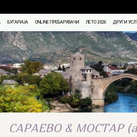
А
БУГАРИЈА
ONLINE ПРЕБАРУВАЧИ
ЛЕТО 2026
ДРУГИ УСЛ
САРАЕВО & МОСТАР (а