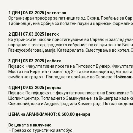
1 ДЕН | 06.03.2025 | четврток
Организиран трасфер за патниците од Охрид. Поаѓање за Сара
Табановце , низ Србија со попатни паузи и царински формалн
2 ДЕН | 07.03.2025 | петок
Во утринските часови пристигнување во Сарево и разгледувањ
народниот театар, градското собрание, па се оди пеш по Башч
Газихусербегова џамија, Катедралата. Сместување во хотел.
3 ДЕН | 08.03.2025 | сабота
Појадок. Факултативна посета на Титовиот Бункер. Факултати
Мостот на Неретва - познат од 2 - та светска војна од Биткат
симбол на градот. Попладнето враќање во Сараево.
Ноќевањ
4 ДЕН | 09.03.2025 | недела
Појадок. По појадокот – факултативна посета на Босанските 
Шопинг центар. Попладнето Заминување за Вишеград каде ќе
Соколовиќ, како и Андриќ Град или Камен град . Потоа продол
ЦЕНА на АРАНЖМАНОТ: 8.600,00 денари
Во цената е вклучено:
–
Превоз со туристички автобус