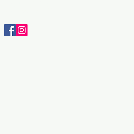
Телефон: + 389 46 265 033
Мобилен: + 389 70 232 965 (Viber & WhatsApp)
Е-пошта: intravel@t.mk