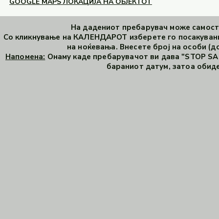
GOOGLE MAPS ЛОКАЦИЈА НА ОБЈЕКТОТ
На дадениот пребарувач може самосто
Со кликнување на КАЛЕНДАРОТ изберете го посакувани
на ноќевања. Внесете број на особи (до
Напомена:
Онаму каде пребарувачот ви дава "STOP SAL
бараниот датум, затоа обиде