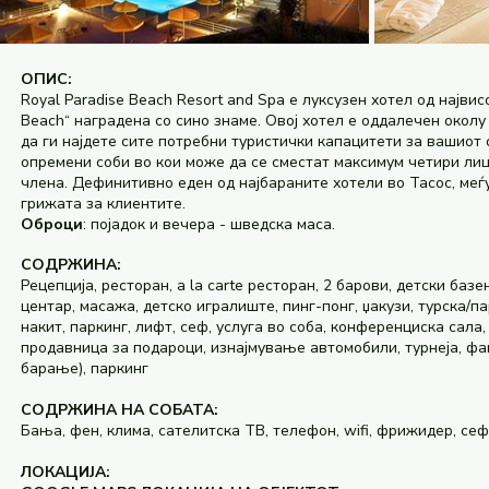
ОПИС:
Royal Paradise Beach Resort and Spa е луксузен хотел од највис
Beach“ наградена со сино знаме. Овој хотел е оддалечен окол
да ги најдете сите потребни туристички капацитети за вашиот 
опремени соби во кои може да се сместат максимум четири лиц
члена. Дефинитивно еден од најбараните хотели во Тасос, меѓу
грижата за клиентите.
Оброци
: појадок и вечера - шведска маса.
СОДРЖИНА:
Рецепција, ресторан, a la carte ресторан, 2 барови, детски базе
центар, масажа, детско игралиште, пинг-понг, џакузи, турска/
накит, паркинг, лифт, сеф, услуга во соба, конференциска сала
продавница за подароци, изнајмување автомобили, турнеја, фа
барање), паркинг
СОДРЖИНА НА СОБАТА:
Бања, фен, клима, сателитска ТВ, телефон, wifi, фрижидер, сеф,
ЛОКАЦИЈА: