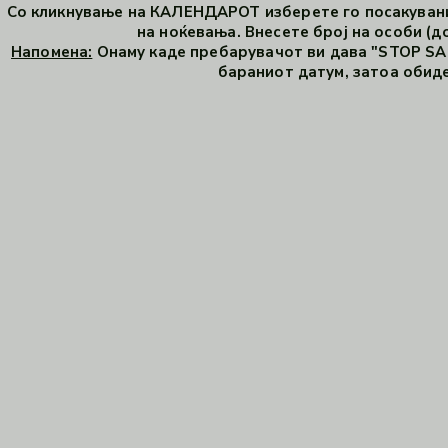
Со кликнување на КАЛЕНДАРОТ изберете го посакувани
на ноќевања. Внесете број на особи (до
Напомена:
Онаму каде пребарувачот ви дава "STOP SAL
бараниот датум, затоа обиде