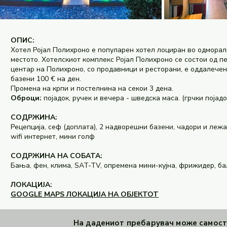
ОПИС:
Хотел Ројал Полихроно е популарен хотел лоциран во одморал
местото. Хотелскиот комплекс Ројал Полихроно се состои од пе
центар на Полихроно, со продавници и ресторани, е оддалечен
базени 100 € на ден.
Промена на крпи и постелнина на секои 3 дена.
Оброци:
појадок, ручек и вечера - шведска маса. (грчки појадо
СОДРЖИНА:
Рецепција, сеф (доплата), 2 надворешни базени, чадори и лежал
wifi интернет, мини голф
СОДРЖИНА НА СОБАТА:
Бања, фен, клима, SAT-TV, опремена мини-кујна, фрижидер, б
ЛОКАЦИЈА:
GOOGLE MAPS ЛОКАЦИЈА НА ОБЈЕКТОТ
На дадениот пребарувач може самосто