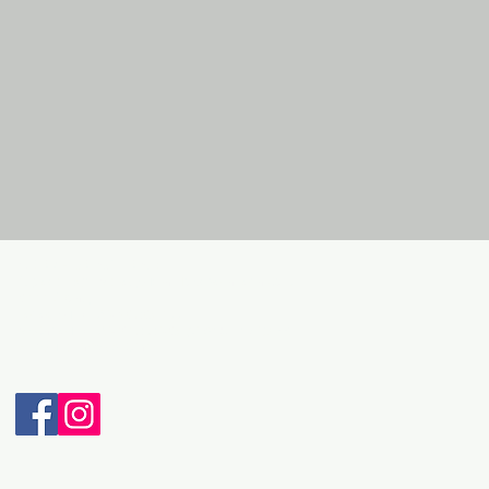
ДЕТАЛИ ЗА КОНТАКТ:
Адреса: Бул. Македонски Просветители бр.3
6000 Охрид
Телефон: + 389 46 265 033
Мобилен: + 389 70 232 965 (Viber & WhatsApp)
Е-пошта: intravel@t.mk