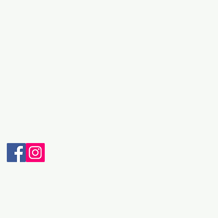
ДЕТАЛИ ЗА КОНТАКТ:
Адреса: Бул. Македонски Просветители бр.3
6000 Охрид
Телефон: + 389 46 265 033
Мобилен: + 389 70 232 965 (Viber & WhatsApp)
Е-пошта: intravel@t.mk