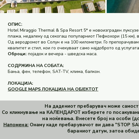
ОПИС:
Hotel Miraggio Thermal & Spa Resort 5* е новоизграден луксуз
плажа, недалеку од секогаш популарниот Пефкохори (15 км), 
Од аеродромот во Солун е на 100 километри. Го препорачуваме
квалитет и стил, кои го очекуваат само најдоброто од услугат
Оброци:
појадок и вечера - шведска маса.
СОДРЖИНА НА СОБАТА:
Бања, фен, телефон, SAT-TV, клима, балкон.
ЛОКАЦИЈА:
GOOGLE MAPS ЛОКАЦИЈА НА ОБЈЕКТОТ
На дадениот пребарувач може самосто
Со кликнување на КАЛЕНДАРОТ изберете го посакувани
на ноќевања. Внесете број на особи (до
Напомена:
Онаму каде пребарувачот ви дава "STOP SAL
бараниот датум, затоа обиде