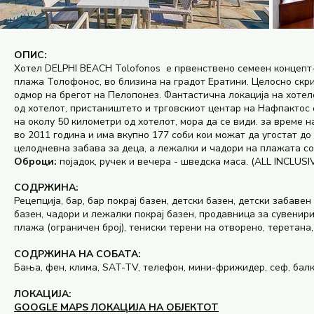
ОПИС:
Хотел DELPHI BEACH Tolofonos е првенствено семеен концепт
плажа Толофонос, во близина на градот Ератини. Целосно скри
одмор на брегот на Пелопонез. Фантастична локација на хотел
од хотелот, пристаништето и трговскиот центар на Нафпактос 
на околу 50 километри од хотелот, мора да се види. за време 
во 2011 година и има вкупно 177 соби кои можат да угостат до
целодневна забава за деца, а лежалки и чадори на плажата со
Оброци:
појадок, ручек и вечера - шведска маса. (ALL INCLUSI
СОДРЖИНА:
Рецепција, бар, бар покрај базен, детски базен, детски забаве
базен, чадори и лежалки покрај базен, продавница за сувенири,
плажа (ограничен број), тениски терени на отворено, теретана, 
СОДРЖИНА НА СОБАТА:
Бања, фен, клима, SAT-TV, телефон, мини-фрижидер, сеф, бал
ЛОКАЦИЈА:
GOOGLE MAPS ЛОКАЦИЈА НА ОБЈЕКТОТ