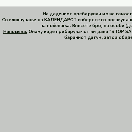
На дадениот пребарувач може самосто
Со кликнување на КАЛЕНДАРОТ изберете го посакувани
на ноќевања. Внесете број на особи (до
Напомена:
Онаму каде пребарувачот ви дава "STOP SAL
бараниот датум, затоа обиде