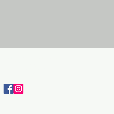
ДЕТАЛИ ЗА КОНТАКТ:
Адреса: Бул. Македонски Просветители бр.3
6000 Охрид
Телефон: + 389 46 265 033
Мобилен: + 389 70 232 965 (Viber & WhatsApp)
Е-пошта: intravel@t.mk