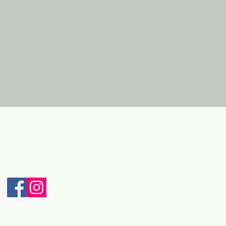
ДЕТАЛИ ЗА КОНТАКТ:
Адреса: Бул. Македонски Просветители бр.3
6000 Охрид
Телефон: + 389 46 265 033
Мобилен: + 389 70 232 965 (Viber & WhatsApp)
Е-пошта: intravel@t.mk