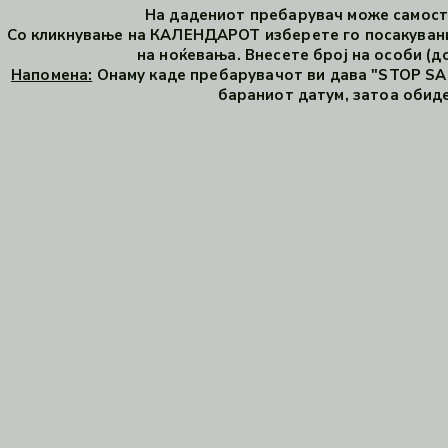
На дадениот пребарувач може самосто
Со кликнување на КАЛЕНДАРОТ изберете го посакувани
на ноќевања. Внесете број на особи (до
Напомена:
Онаму каде пребарувачот ви дава "STOP SAL
бараниот датум, затоа обиде