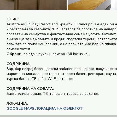
ОПИС:
Aristoteles Holiday Resort and Spa 4* - Ouranoupolis е еден о
и ресторани за сезоната 2019. Хотелот се простира на невер
посветен на семејства и фантастична семејна услуга. Хотелот
анимација за најмладите и бројни спортски терени. Хотелскат
плажата со подземен премин, а на плажата има бар на плажа и 
семеен хотел.
Оброци:
појадок, ручек и вечера (All Inclusive).
СОДРЖИНА:
Бар, бар покрај базен, детски забавен парк, диско, џакузи, ф
маркет, национален ресторан, отворен базен, ресторан, сауна,
турска бања , ТВ соба, Wi-Fi интернет.
СОДРЖИНА НА СОБАТА:
Бања, клима, радио, ТВ, телефон, тераса со седење.
ЛОКАЦИЈА:
GOOGLE MAPS ЛОКАЦИЈА НА ОБЈЕКТОТ