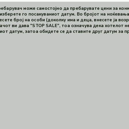
ебарувач може самостојно да пребарувате цени за кон
зберете го посакуваниот датум. Во бројот на ноќевања
есете број на особи (доколку има и деца, внесете ја возр
чот ви дава "STOP SALE", тоа означува дека хотелот не
иот датум, затоа обидете се да ставите друг датум за пр