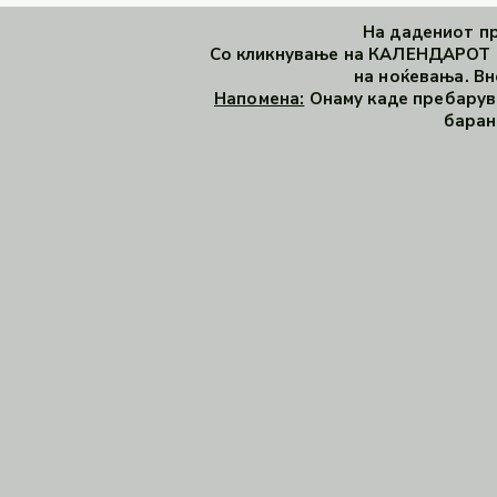
На дадениот пр
Со кликнување на КАЛЕНДАРОТ и
на ноќевања. Вн
Напомена:
Онаму каде пребарува
баран