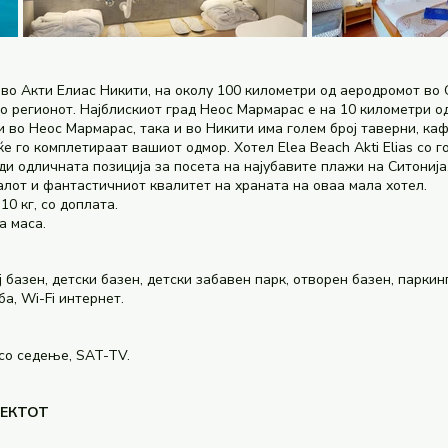
ѓа во Акти Елиас Никити, на околу 100 километри од аеродромот во
 регионот. Најблискиот град Неос Мармарас е на 10 километри од 
и во Неос Мармарас, така и во Никити има голем број таверни, к
е го комплетираат вашиот одмор. Хотел Elea Beach Akti Elias со 
ди одличната позиција за посета на најубавите плажи на Ситонија
лот и фантастичниот квалитет на храната на оваа мала хотел.
0 кг, со доплата.
а маса.
ј базен, детски базен, детски забавен парк, отворен базен, паркинг
а, Wi-Fi интернет.
 со седење, SAT-TV.
ЈЕКТОТ