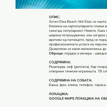
ОПИС:
Хотел Elea Beach Akti Elias се нао
близина на најпопуларните плажи во
секогаш популарниот Никити. Како 
широка потрошувачка, кои сигурно ќ
критики од патниците, пред се пора
професионалната услуга на персона
Дозволени се мали миленичиња до 1
Оброци:
појадок и вечера - шведск
СОДРЖИНА:
Рецепција, сеф (доплата), бар покра
отворени тениски игралишта, ТВ соб
СОДРЖИНА НА СОБАТА:
Бања, фен, клима, телефон, тераса
ЛОКАЦИЈА:
GOOGLE MAPS ЛОКАЦИЈА НА ОБ