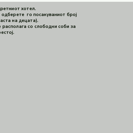
кретниот хотел.
 одберете го посакуваниот број
аста на децата).
 располага со слободни соби за
естој.